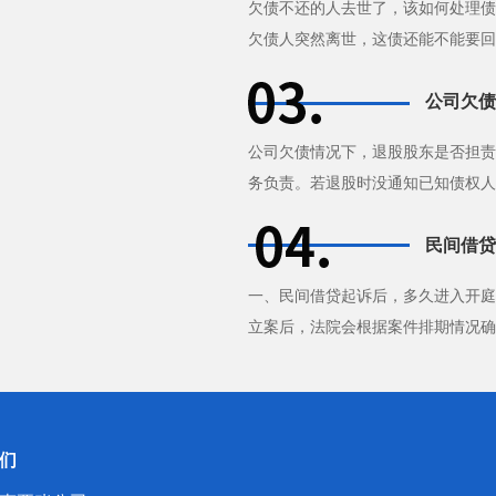
欠债不还的人去世了，该如何处理债
欠债人突然离世，这债还能不能要回
急，不知道该怎么办才好。其实···
公司欠债
公司欠债情况下，退股股东是否担责
务负责。若退股时没通知已知债权人
的债务担责。股东未足额出资，···
民间借贷
一、民间借贷起诉后，多久进入开庭
立案后，法院会根据案件排期情况确
解，但这不是绝对的。如果该案较··
们