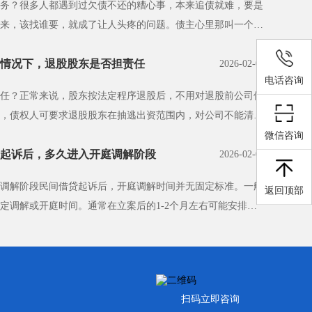
务？很多人都遇到过欠债不还的糟心事，本来追债就难，要是
来，该找谁要，就成了让人头疼的问题。债主心里那叫一个着
情况下，退股股东是否担责任
2026-02-07
电话咨询
任？正常来说，股东按法定程序退股后，不用对退股前公司债
，债权人可要求退股股东在抽逃出资范围内，对公司不能清偿
微信咨询
起诉后，多久进入开庭调解阶段
2026-02-07
调解阶段民间借贷起诉后，开庭调解时间并无固定标准。一般
返回顶部
定调解或开庭时间。通常在立案后的1-2个月左右可能安排调
·
扫码立即咨询