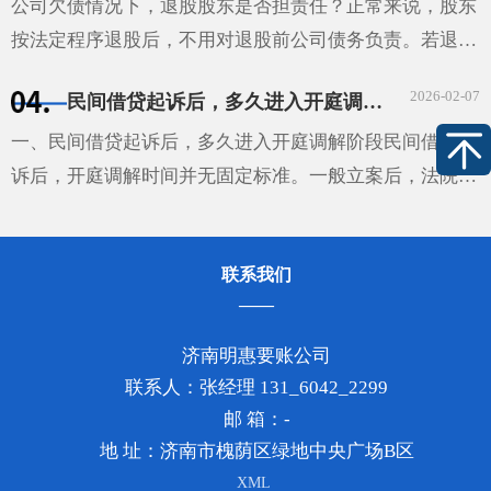
实···
公司欠债情况下，退股股东是否担责任？正常来说，股东
按法定程序退股后，不用对退股前公司债务负责。若退股
时没通知已知债权人，债权人可要求退股股东在抽逃出资
2026-02-07
民间借贷起诉后，多久进入开庭调解阶段
范围内，对公司不能清偿的债务担责。股东未足额出资，
···
一、民间借贷起诉后，多久进入开庭调解阶段民间借贷起
诉后，开庭调解时间并无固定标准。一般立案后，法院会
根据案件排期情况确定调解或开庭时间。通常在立案后的
1-2个月左右可能安排调解，但这不是绝对的。如果该案
联系我们
较···
济南明惠要账公司
联系人：张经理 131_6042_2299
邮 箱：-
地 址：济南市槐荫区绿地中央广场B区
XML