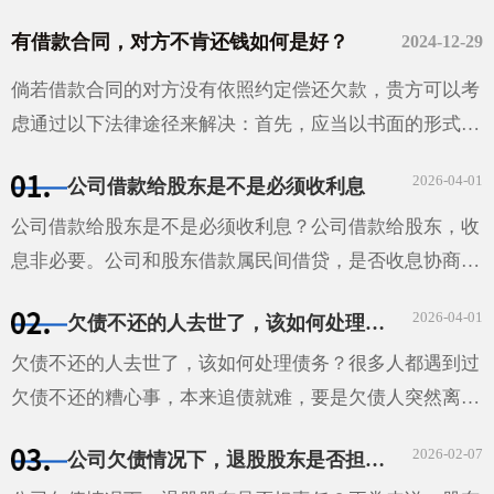
有借款合同，对方不肯还钱如何是好？
2024-12-29
倘若借款合同的对方没有依照约定偿还欠款，贵方可以考
虑通过以下法律途径来解决：首先，应当以书面的形式给
对方发出还款催告函，并且妥善保存相关的证据材料。如
2026-04-01
公司借款给股东是不是必须收利息
果经过催告···
公司借款给股东是不是必须收利息？公司借款给股东，收
息非必要。公司和股东借款属民间借贷，是否收息协商确
定。借款合同明确利息，股东需按约支付；未约定利息，
2026-04-01
欠债不还的人去世了，该如何处理债务？
视为无利息；约定不明且无法补充协议，自然人股东借款
···
欠债不还的人去世了，该如何处理债务？很多人都遇到过
欠债不还的糟心事，本来追债就难，要是欠债人突然离
世，这债还能不能要回来，该找谁要，就成了让人头疼的
2026-02-07
公司欠债情况下，退股股东是否担责任
问题。债主心里那叫一个着急，不知道该怎么办才好。其