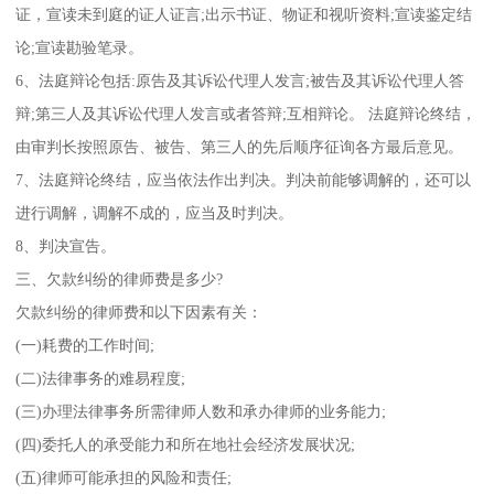
证，宣读未到庭的证人证言;出示书证、物证和视听资料;宣读鉴定结
论;宣读勘验笔录。
6、法庭辩论包括:原告及其诉讼代理人发言;被告及其诉讼代理人答
辩;第三人及其诉讼代理人发言或者答辩;互相辩论。 法庭辩论终结，
由审判长按照原告、被告、第三人的先后顺序征询各方最后意见。
7、法庭辩论终结，应当依法作出判决。判决前能够调解的，还可以
进行调解，调解不成的，应当及时判决。
8、判决宣告。
三、欠款纠纷的律师费是多少?
欠款纠纷的律师费和以下因素有关：
(一)耗费的工作时间;
(二)法律事务的难易程度;
(三)办理法律事务所需律师人数和承办律师的业务能力;
(四)委托人的承受能力和所在地社会经济发展状况;
(五)律师可能承担的风险和责任;