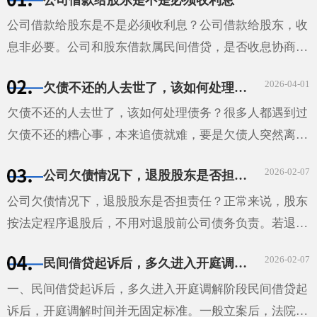
果经过催告···
公司借款给股东是不是必须收利息？公司借款给股东，收
息非必要。公司和股东借款属民间借贷，是否收息协商确
定。借款合同明确利息，股东需按约支付；未约定利息，
2026-04-01
欠债不还的人去世了，该如何处理债务？
视为无利息；约定不明且无法补充协议，自然人股东借款
···
欠债不还的人去世了，该如何处理债务？很多人都遇到过
欠债不还的糟心事，本来追债就难，要是欠债人突然离
世，这债还能不能要回来，该找谁要，就成了让人头疼的
2026-02-07
公司欠债情况下，退股股东是否担责任
问题。债主心里那叫一个着急，不知道该怎么办才好。其
实···
公司欠债情况下，退股股东是否担责任？正常来说，股东
按法定程序退股后，不用对退股前公司债务负责。若退股
时没通知已知债权人，债权人可要求退股股东在抽逃出资
2026-02-07
民间借贷起诉后，多久进入开庭调解阶段
范围内，对公司不能清偿的债务担责。股东未足额出资，
···
一、民间借贷起诉后，多久进入开庭调解阶段民间借贷起
诉后，开庭调解时间并无固定标准。一般立案后，法院会