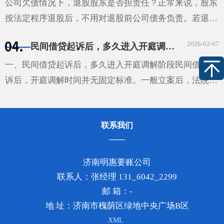
实···
公司欠债情况下，退股股东是否担责任？正常来说，股东
按法定程序退股后，不用对退股前公司债务负责。若退股
时没通知已知债权人，债权人可要求退股股东在抽逃出资
2026-02-07
民间借贷起诉后，多久进入开庭调解阶段
范围内，对公司不能清偿的债务担责。股东未足额出资，
···
一、民间借贷起诉后，多久进入开庭调解阶段民间借贷起
诉后，开庭调解时间并无固定标准。一般立案后，法院会
根据案件排期情况确定调解或开庭时间。通常在立案后的
1-2个月左右可能安排调解，但这不是绝对的。如果该案
联系我们
较···
济南明惠要账公司
联系人：张经理 131_6042_2299
邮 箱：-
地 址：济南市槐荫区绿地中央广场B区
XML