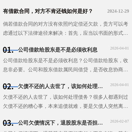
有借款合同，对方不肯还钱如何是好？
2024-12-29
倘若借款合同的对方没有依照约定偿还欠款，贵方可以考
虑通过以下法律途径来解决：首先，应当以书面的形式给
对方发出还款催告函，并且妥善保存相关的证据材料。如
2026-04-01
公司借款给股东是不是必须收利息
果经过催告···
公司借款给股东是不是必须收利息？公司借款给股东，收
息非必要。公司和股东借款属民间借贷，是否收息协商确
定。借款合同明确利息，股东需按约支付；未约定利息，
2026-04-01
欠债不还的人去世了，该如何处理债务？
视为无利息；约定不明且无法补充协议，自然人股东借款
···
欠债不还的人去世了，该如何处理债务？很多人都遇到过
欠债不还的糟心事，本来追债就难，要是欠债人突然离
世，这债还能不能要回来，该找谁要，就成了让人头疼的
2026-02-07
公司欠债情况下，退股股东是否担责任
问题。债主心里那叫一个着急，不知道该怎么办才好。其