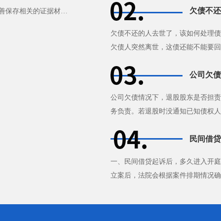
欠债不还
善保存相关的证据材
欠债不还的人去世了，该如何处理债
欠债人突然离世，这债还能不能要回
急，不知道该怎么办才好。其实···
公司欠债
公司欠债情况下，退股股东是否担责
务负责。若退股时没通知已知债权人
的债务担责。股东未足额出资，···
民间借贷
一、民间借贷起诉后，多久进入开庭
立案后，法院会根据案件排期情况确
解，但这不是绝对的。如果该案较··