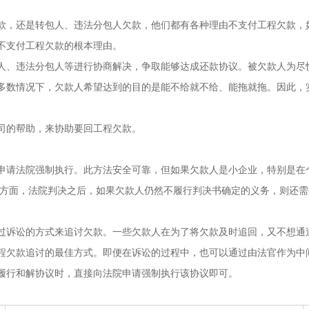
款，还是转包人、违法分包人欠款，他们都有各种理由不支付工程欠款，
不支付工程欠款的根本理由。
人、违法分包人等进行协商解决，争取能够达成还款协议。被欠款人为尽
多数情况下，欠款人希望达到的目的是能不给就不给、能拖就拖。因此，
司的帮助，来协助要回工程欠款。
申请法院强制执行。此方法安全可靠，但如果欠款人是小企业，特别是在
一方面，法院判决之后，如果欠款人仍然不履行判决书确定的义务，则还
过诉讼的方式来追讨欠款。一些欠款人在为了将欠款及时追回，又不想通
程欠款追讨的最佳方式。即便在诉讼的过程中，也可以通过由法官作为中
履行和解协议时，直接向法院申请强制执行该协议即可。