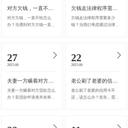
内对公司···
对公司所面···
对方欠钱，一直不给怎么办
欠钱走法律程序需要多少钱
对方欠钱，一直不给怎么
欠钱走法律程序需要多少
办？当遇到对方欠钱一直不
钱？当我们考虑通过法律程
还的情况时，你可以按以下
序来追讨欠款时，其中涉及
步骤来处理。首先，一定要
的费用主要包含诉讼费以及
先尝试与对方友好地协商解
可能会产生的律师费（要注
决。这其实是最为简便的途
意，律师费并非一定会产
27
22
径，你可以直接跟对方坦诚
生，这取决于是否聘请律
2025-06
2025-06
地表明他的还款义务，让他
师）。诉讼费的收取是根据
清楚知道逾···
欠款的金额按一···
夫妻一方瞒着对方贷款怎么办
老公刷了老婆的信用卡不还，该怎么办
夫妻一方瞒着对方贷款怎么
老公刷了老婆的信用卡不
办？若贷款申请者并未将借
还，该怎么办？首先，需明
款应用于与配偶共同营造和
确的是，进行刷卡消费后的
维持的家庭生活，那么此笔
债务偿还责任应由持卡人自
负债无疑应被视作其个人负
行承担。由于信用卡是以持
担，而其伴侣在此承贷过程
卡人名义申请并持有，且未