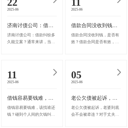
22
11
中不必承担还款义务。然
经授权的刷卡均视为非法行
2025-06
2025-06
而，若贷款申请者将款项支
为，除非被证实为盗用行
出在与配偶···
为，否则责任···
济南讨债公司：借款纠纷多久能立案
借款合同没收到钱，是否有效？
济南讨债公司：借款纠纷多
借款合同没收到钱，是否有
久能立案？通常来讲，当借
效？借款合同是否有效，不
款纠纷的立案材料提交给法
能仅依据是否收到钱款这一
院之后，如果这些材料符合
点来判定。一般而言，借款
立案的条件，那么一般在七
合同自双方当事人签字或盖
天的时间内就会被立案。要
章之时便宣告成立。要是合
11
05
是材料不完整或者存在一些
同不存在违反法律法规强制
2025-06
2025-06
问题，法院就会通知咱们去
性规定，或借合法形式掩盖
补充或者···
非法目的···
借钱容易要钱难，该找谁还钱？
老公欠债被起诉，老婆到底会不会被牵连？
借钱容易要钱难，该找谁还
老公欠债被起诉，老婆到底
钱？碰到个人间的欠钱纠
会不会被牵连？对于丈夫因
纷，首要之举便是找到欠款
债务问题深陷诉讼危机，妻