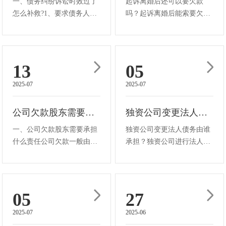
一、债务纠纷诉讼时效过了
起诉离婚后还可以要欠款
怎么补救?1、要求债务人写
吗？起诉离婚后能索要欠
出还款计划2、与债务人对
款。个人名义为满足个人需
账在对账中有催收债权的意
求产生的债务，属个人债
思表示，既便于诉讼又能延
务，债权人可找欠款方偿
续诉讼时效，诉讼时效从对
还。夫妻双方共同意思表示
13
05
账之日起再开始计算。3、
产生的债务，是共同债务。
2025-07
2025-07
要求债务人找担保人4、提
即便离婚，债权人能要求双
起诉讼5、让···
方连带清偿。离婚···
公司欠款股东需要承担什么责任
独资公司变更法人债务由谁承担
一、公司欠款股东需要承担
独资公司变更法人债务由谁
什么责任公司欠款一般由公
承担？独资公司进行法人变
司以其全部财产承担责任，
更后，债务依旧由公司来承
股东通常仅以其出资额为限
担。首先，从法律层面来
对公司债务承担责任。但存
看，公司作为企业法人，拥
在以下情况时，股东可能需
有独立的法人财产，也就享
05
27
承担责任：1.股东未完全履
有法人财产权。这意味着公
2025-07
2025-06
行出资义务，在未出资范围
司能够以其全部的财产去应