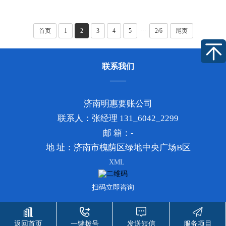
人，心平气和地让他还钱。
子该如何承担法律责任，需
这就如同你把自己物件借给
根据具体情形深入剖析。以
他人，如今理所当然要拿回
下是几种常见情形的解读：
···
首页
1
2
3
4
5
2/6
尾页
来。要是欠款人决然拒绝还
其一，若债权人主张丈夫的
钱，这时就该考虑借助法律
借款属于婚姻存续期间的共
手段。从法···
同债务，···
联系我们
济南明惠要账公司
联系人：张经理 131_6042_2299
邮 箱：-
地 址：济南市槐荫区绿地中央广场B区
XML
扫码立即咨询
Copyright © 2018-2026 www.mhzixun.com All Rights Reserved.
返回首页
一键拨号
发送短信
服务项目