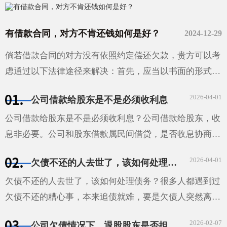
有借款合同，对方不肯还钱如何是好？
2024-12-29
倘若借款合同的对方没有依照约定偿还欠款，贵方可以考
虑通过以下法律途径来解决：首先，应当以书面的形式给
对方发出还款催告函，并且妥善保存相关的证据材料。如
2026-04-01
公司借款给股东是不是必须收利息
果经过催告···
公司借款给股东是不是必须收利息？公司借款给股东，收
息非必要。公司和股东借款属民间借贷，是否收息协商确
定。借款合同明确利息，股东需按约支付；未约定利息，
2026-04-01
欠债不还的人去世了，该如何处理债务？
视为无利息；约定不明且无法补充协议，自然人股东借款
···
欠债不还的人去世了，该如何处理债务？很多人都遇到过
欠债不还的糟心事，本来追债就难，要是欠债人突然离
世，这债还能不能要回来，该找谁要，就成了让人头疼的
2026-02-07
公司欠债情况下，退股股东是否担责任