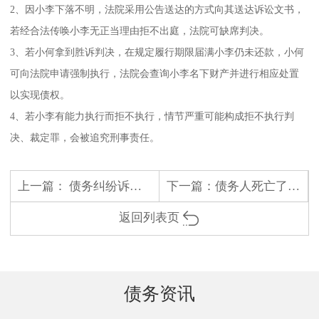
2、因小李下落不明，法院采用公告送达的方式向其送达诉讼文书，
若经合法传唤小李无正当理由拒不出庭，法院可缺席判决。
3、若小何拿到胜诉判决，在规定履行期限届满小李仍未还款，小何
可向法院申请强制执行，法院会查询小李名下财产并进行相应处置
以实现债权。
4、若小李有能力执行而拒不执行，情节严重可能构成拒不执行判
决、裁定罪，会被追究刑事责任。
上一篇：
债务纠纷诉讼时效过了怎么补救
下一篇：
债务人死亡了，担保责任的本金怎么承担
返回列表页
债务资讯