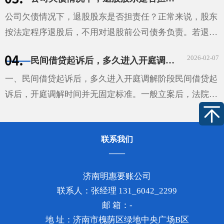
问题。债主心里那叫一个着急，不知道该怎么办才好。其
实···
公司欠债情况下，退股股东是否担责任？正常来说，股东
按法定程序退股后，不用对退股前公司债务负责。若退股
时没通知已知债权人，债权人可要求退股股东在抽逃出资
2026-02-07
民间借贷起诉后，多久进入开庭调解阶段
范围内，对公司不能清偿的债务担责。股东未足额出资，
···
一、民间借贷起诉后，多久进入开庭调解阶段民间借贷起
诉后，开庭调解时间并无固定标准。一般立案后，法院会
根据案件排期情况确定调解或开庭时间。通常在立案后的
1-2个月左右可能安排调解，但这不是绝对的。如果该案
联系我们
较···
济南明惠要账公司
联系人：张经理 131_6042_2299
邮 箱：-
地 址：济南市槐荫区绿地中央广场B区